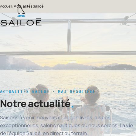
Accueil
/
Actualités Sailoé
ACTUALITÉS SAILOÉ · MAJ RÉGULIÈRE
Notre actualité
Saisons à venir, nouveaux Lagoon livrés, dispos
exceptionnelles, salons nautiques où nous serons. La vie
de l'équipe Sailoé, en direct du terrain.