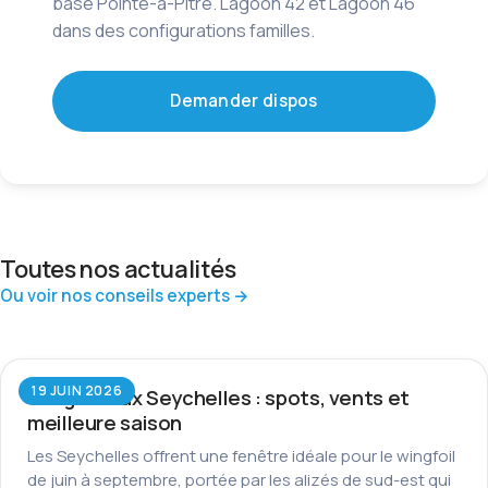
base Pointe-à-Pitre. Lagoon 42 et Lagoon 46
dans des configurations familles.
Demander dispos
Toutes nos actualités
Ou voir nos conseils experts →
19 JUIN 2026
Wingfoil aux Seychelles : spots, vents et
meilleure saison
Les Seychelles offrent une fenêtre idéale pour le wingfoil
de juin à septembre, portée par les alizés de sud-est qui