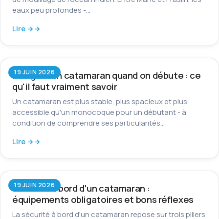
eaux peu profondes -…
Lire →
19 JUIN 2026
Naviguer en catamaran quand on débute : ce
qu'il faut vraiment savoir
Un catamaran est plus stable, plus spacieux et plus
accessible qu'un monocoque pour un débutant - à
condition de comprendre ses particularités…
Lire →
19 JUIN 2026
Sécurité à bord d'un catamaran :
équipements obligatoires et bons réflexes
La sécurité à bord d'un catamaran repose sur trois piliers