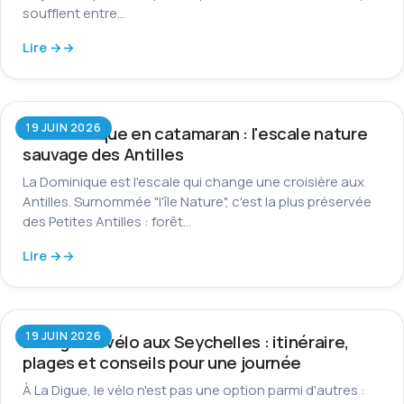
soufflent entre…
Lire →
19 JUIN 2026
La Dominique en catamaran : l'escale nature
sauvage des Antilles
La Dominique est l'escale qui change une croisière aux
Antilles. Surnommée "l'île Nature", c'est la plus préservée
des Petites Antilles : forêt…
Lire →
19 JUIN 2026
La Digue à vélo aux Seychelles : itinéraire,
plages et conseils pour une journée
À La Digue, le vélo n'est pas une option parmi d'autres :