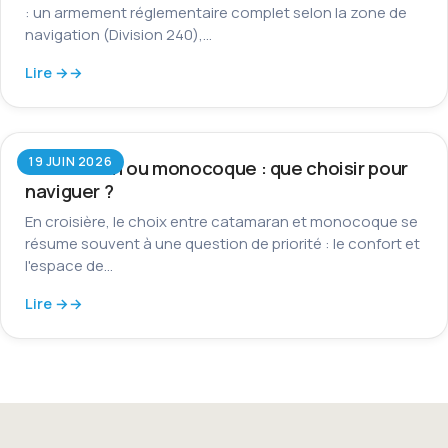
: un armement réglementaire complet selon la zone de
navigation (Division 240),…
Lire →
19 JUIN 2026
Catamaran ou monocoque : que choisir pour
naviguer ?
En croisière, le choix entre catamaran et monocoque se
résume souvent à une question de priorité : le confort et
l'espace de…
Lire →