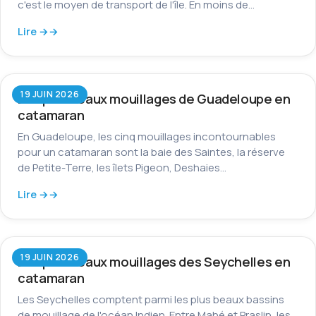
c'est le moyen de transport de l'île. En moins de…
Lire →
19 JUIN 2026
Les plus beaux mouillages de Guadeloupe en
catamaran
En Guadeloupe, les cinq mouillages incontournables
pour un catamaran sont la baie des Saintes, la réserve
de Petite-Terre, les îlets Pigeon, Deshaies…
Lire →
19 JUIN 2026
Les plus beaux mouillages des Seychelles en
catamaran
Les Seychelles comptent parmi les plus beaux bassins
de mouillage de l'océan Indien. Entre Mahé et Praslin, les