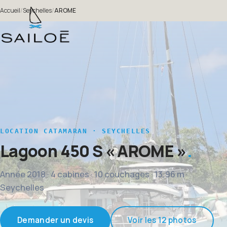
Accueil
/
Seychelles
/
AROME
LOCATION CATAMARAN · SEYCHELLES
Lagoon 450 S
« AROME »
Année 2018 · 4 cabines · 10 couchages · 13,96 m ·
Seychelles
Demander un devis
Voir les 12 photos