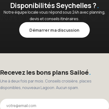
Disponibilités Seychelles ?
Notre équipe locale vous répond sous 24h avec planning,
devis et conseils itinéraires.
Démarrer ma discussion
Recevez les bons plans Sailoé
Une à deux fois par mois. Conseils croisière, places
disponibles, nouveaux Lagoon. Aucun spam.
Votre email