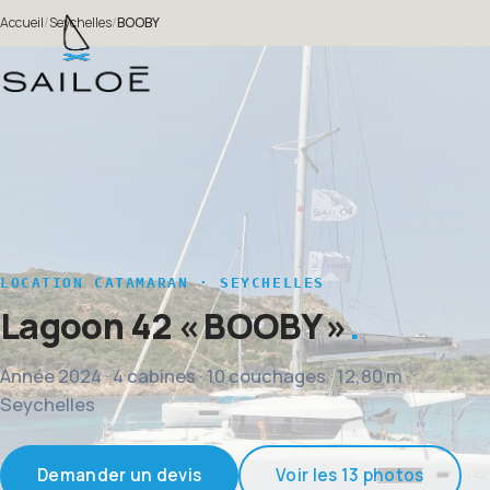
Accueil
/
Seychelles
/
BOOBY
LOCATION CATAMARAN · SEYCHELLES
Lagoon 42
« BOOBY »
Année 2024 · 4 cabines · 10 couchages · 12,80 m ·
Seychelles
Demander un devis
Voir les 13 photos