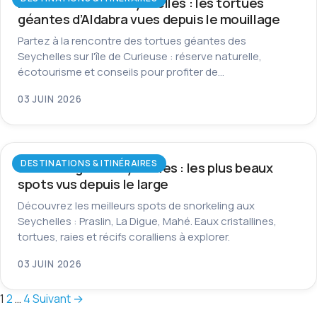
Île Curieuse aux Seychelles : les tortues
géantes d’Aldabra vues depuis le mouillage
Partez à la rencontre des tortues géantes des
Seychelles sur l'île de Curieuse : réserve naturelle,
écotourisme et conseils pour profiter de…
03 JUIN 2026
DESTINATIONS & ITINÉRAIRES
Snorkeling aux Seychelles : les plus beaux
spots vus depuis le large
Découvrez les meilleurs spots de snorkeling aux
Seychelles : Praslin, La Digue, Mahé. Eaux cristallines,
tortues, raies et récifs coralliens à explorer.
03 JUIN 2026
Pagination
1
2
…
4
Suivant →