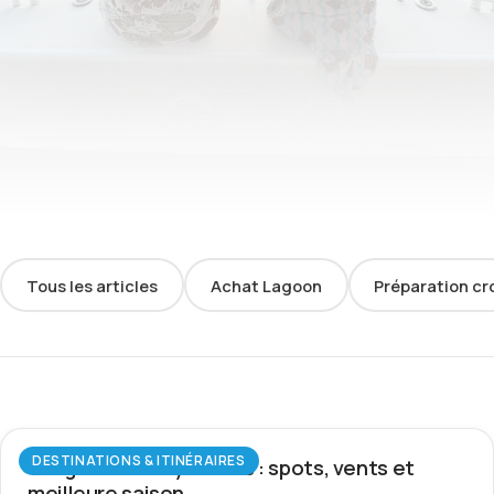
Tous les articles
Achat Lagoon
Préparation cr
DESTINATIONS & ITINÉRAIRES
Wingfoil aux Seychelles : spots, vents et
meilleure saison