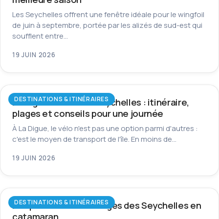
Les Seychelles offrent une fenêtre idéale pour le wingfoil
de juin à septembre, portée par les alizés de sud-est qui
soufflent entre…
19 JUIN 2026
DESTINATIONS & ITINÉRAIRES
La Digue à vélo aux Seychelles : itinéraire,
plages et conseils pour une journée
À La Digue, le vélo n'est pas une option parmi d'autres :
c'est le moyen de transport de l'île. En moins de…
19 JUIN 2026
DESTINATIONS & ITINÉRAIRES
Les plus beaux mouillages des Seychelles en
catamaran