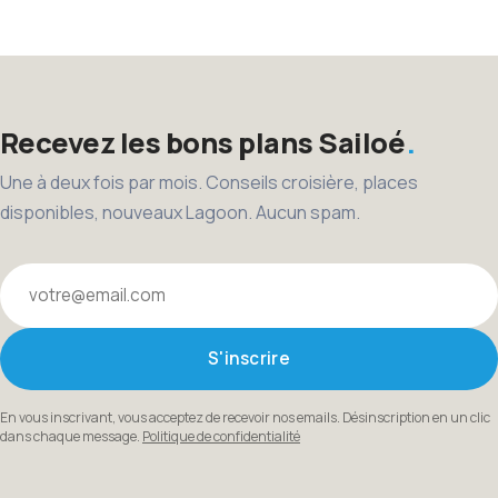
des
publications
Recevez les bons plans Sailoé
Une à deux fois par mois. Conseils croisière, places
disponibles, nouveaux Lagoon. Aucun spam.
Votre email
S'inscrire
En vous inscrivant, vous acceptez de recevoir nos emails. Désinscription en un clic
dans chaque message.
Politique de confidentialité