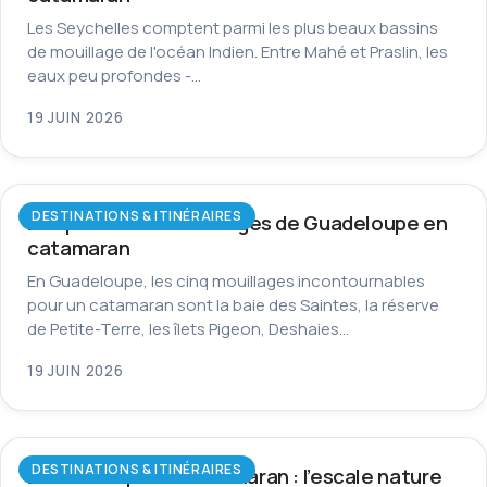
Les Seychelles comptent parmi les plus beaux bassins
de mouillage de l'océan Indien. Entre Mahé et Praslin, les
eaux peu profondes -…
19 JUIN 2026
DESTINATIONS & ITINÉRAIRES
Les plus beaux mouillages de Guadeloupe en
catamaran
En Guadeloupe, les cinq mouillages incontournables
pour un catamaran sont la baie des Saintes, la réserve
de Petite-Terre, les îlets Pigeon, Deshaies…
19 JUIN 2026
DESTINATIONS & ITINÉRAIRES
La Dominique en catamaran : l’escale nature