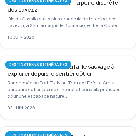
DESTINATIONS & ITINÉRAIRES
L’île de Cavallo en Corse : la perle discrète
des Lavezzi
L'île de Cavallo est la plus grande île de l'archipel des
Lavezzi, à 2 km au large de Bonifacio, entre la Corse…
19 JUIN 2026
DESTINATIONS & ITINÉRAIRES
Trou de l’Enfer à Groix : la faille sauvage à
explorer depuis le sentier côtier
Randonnée de Port Tudy au Trou de l'Enfer à Groix :
parcours côtier, points d'intérêt et conseils pratiques
pour une escapade nature…
03 JUIN 2026
DESTINATIONS & ITINÉRAIRES