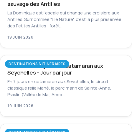
sauvage des Antilles
La Dominique est l'escale qui change une croisière aux
Antilles. Surnommée "l'île Nature", c'est la plus préservée
des Petites Antilles : forêt…
19 JUIN 2026
DESTINATIONS & ITINÉRAIRES
Itinéraire de 7 jours en catamaran aux
Seychelles - Jour par jour
En 7 jours en catamaran aux Seychelles, le circuit
classique relie Mahé, le parc marin de Sainte-Anne,
Praslin (Vallée de Mai, Anse…
19 JUIN 2026