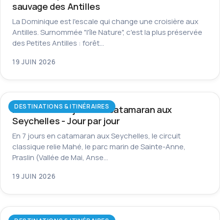
sauvage des Antilles
La Dominique est l'escale qui change une croisière aux
Antilles. Surnommée "l'île Nature", c'est la plus préservée
des Petites Antilles : forêt…
19 JUIN 2026
DESTINATIONS & ITINÉRAIRES
Itinéraire de 7 jours en catamaran aux
Seychelles - Jour par jour
En 7 jours en catamaran aux Seychelles, le circuit
classique relie Mahé, le parc marin de Sainte-Anne,
Praslin (Vallée de Mai, Anse…
19 JUIN 2026