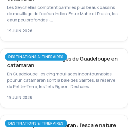
Les Seychelles comptent parmi les plus beaux bassins
de mouillage de l'océan Indien. Entre Mahé et Praslin, les
eaux peu profondes -…
19 JUIN 2026
DESTINATIONS & ITINÉRAIRES
Les plus beaux mouillages de Guadeloupe en
catamaran
En Guadeloupe, les cinq mouillages incontournables
pour un catamaran sont la baie des Saintes, la réserve
de Petite-Terre, les îlets Pigeon, Deshaies…
19 JUIN 2026
DESTINATIONS & ITINÉRAIRES
La Dominique en catamaran : l’escale nature