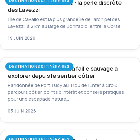
DESTINATIONS & ITINÉRAIRES
L’île de Cavallo en Corse : la perle discrète
des Lavezzi
L'île de Cavallo est la plus grande île de l'archipel des
Lavezzi, à 2 km au large de Bonifacio, entre la Corse…
19 JUIN 2026
DESTINATIONS & ITINÉRAIRES
Trou de l’Enfer à Groix : la faille sauvage à
explorer depuis le sentier côtier
Randonnée de Port Tudy au Trou de l'Enfer à Groix :
parcours côtier, points d'intérêt et conseils pratiques
pour une escapade nature…
03 JUIN 2026
DESTINATIONS & ITINÉRAIRES