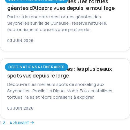
Île Curieuse aux Seychelles : les tortues
géantes d’Aldabra vues depuis le mouillage
Partez à la rencontre des tortues géantes des
Seychelles sur l'île de Curieuse : réserve naturelle,
écotourisme et conseils pour profiter de…
03 JUIN 2026
DESTINATIONS & ITINÉRAIRES
Snorkeling aux Seychelles : les plus beaux
spots vus depuis le large
Découvrez les meilleurs spots de snorkeling aux
Seychelles : Praslin, La Digue, Mahé. Eaux cristallines,
tortues, raies et récifs coralliens à explorer.
03 JUIN 2026
Pagination
1
2
…
4
Suivant →