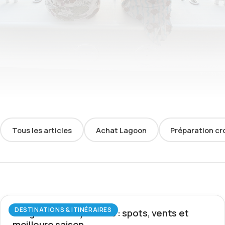
Tous les articles
Achat Lagoon
Préparation cr
DESTINATIONS & ITINÉRAIRES
Wingfoil aux Seychelles : spots, vents et
meilleure saison