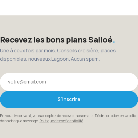
des
publications
Recevez les bons plans Sailoé
Une à deux fois par mois. Conseils croisière, places
disponibles, nouveaux Lagoon. Aucun spam.
Votre email
S'inscrire
En vous inscrivant, vous acceptez de recevoir nos emails. Désinscription en un clic
dans chaque message.
Politique de confidentialité