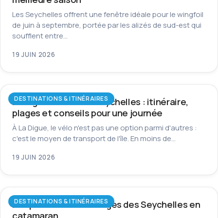
Les Seychelles offrent une fenêtre idéale pour le wingfoil
de juin à septembre, portée par les alizés de sud-est qui
soufflent entre…
19 JUIN 2026
DESTINATIONS & ITINÉRAIRES
La Digue à vélo aux Seychelles : itinéraire,
plages et conseils pour une journée
À La Digue, le vélo n'est pas une option parmi d'autres :
c'est le moyen de transport de l'île. En moins de…
19 JUIN 2026
DESTINATIONS & ITINÉRAIRES
Les plus beaux mouillages des Seychelles en
catamaran